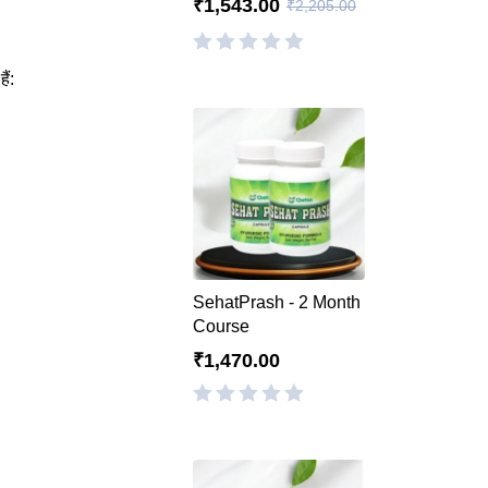
₹
1,543.00
₹
2,205.00
ैं:
SehatPrash - 2 Month
Course
₹
1,470.00