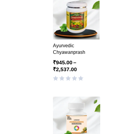
Ayurvedic
Chyawanprash
₹
945.00
–
₹
2,537.00