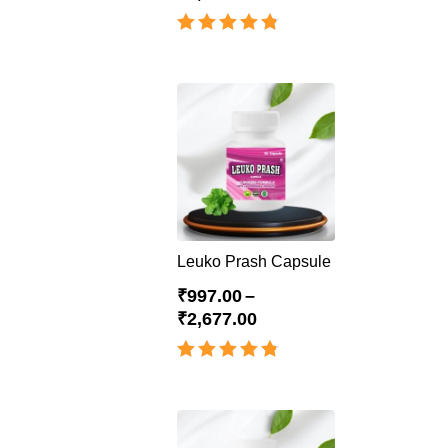
Rated
4.80
out of 5
Leuko Prash Capsule
₹
997.00
–
₹
2,677.00
Rated
4.83
out of 5