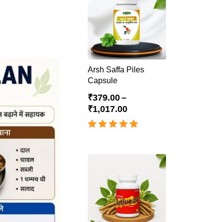
Arsh Saffa Piles
Capsule
₹
379.00
–
₹
1,017.00
Rated
4.98
out of 5