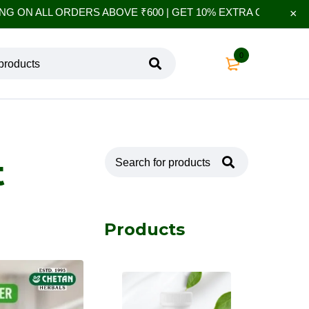
ORDERS ABOVE ₹600 | GET 10% EXTRA OFF ON YOUR FIRST 
0
t
Products