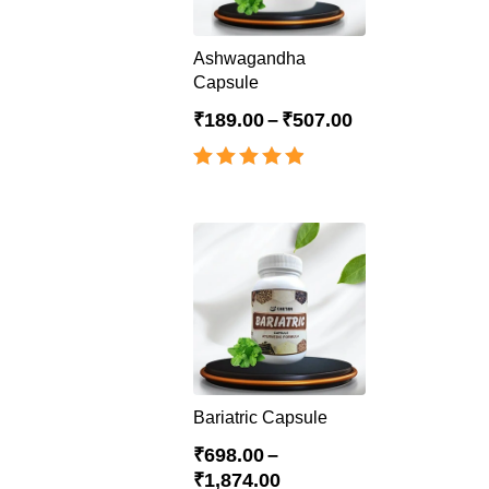
Ashwagandha
Capsule
₹
189.00
–
₹
507.00
Rated
4.88
out of 5
Bariatric Capsule
₹
698.00
–
₹
1,874.00