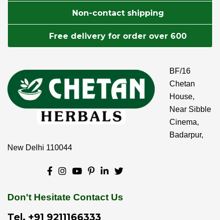
Non-contact shipping
Free delivery for order over 600
BF/16
Chetan
House,
Near Sibble
Cinema,
Badarpur,
New Delhi 110044
Don't Hesitate Contact Us
Tel.
+91 9211166333