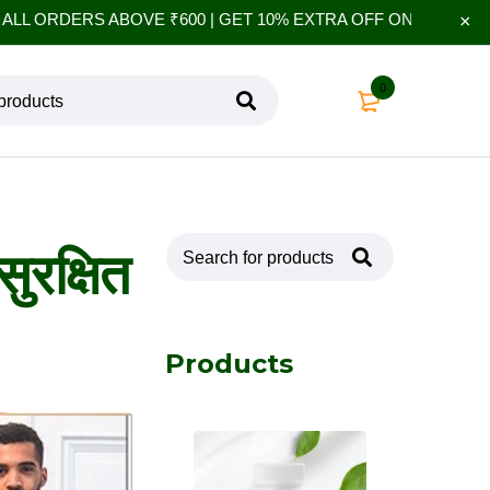
 ABOVE ₹600 | GET 10% EXTRA OFF ON YOUR FIRST ORDER 
0
ुरक्षित
Products