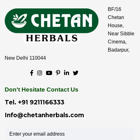
BF/16
Chetan
House,
Near Sibble
Cinema,
Badarpur,
New Delhi 110044
Don't Hesitate Contact Us
Tel.
+91 9211166333
Info@chetanherbals.com