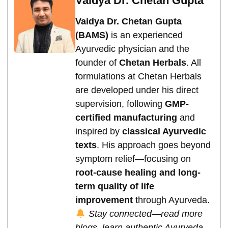
Vaidya Dr. Chetan Gupta
Vaidya Dr. Chetan Gupta
(BAMS)
is an experienced
Ayurvedic physician and the
founder of
Chetan Herbals
. All
formulations at Chetan Herbals
are developed under his direct
supervision, following
GMP-
certified manufacturing
and
inspired by
classical Ayurvedic
texts
. His approach goes beyond
symptom relief—focusing on
root-cause healing and long-
term quality of life
improvement
through Ayurveda.
Stay connected—read more
blogs, learn authentic Ayurveda,