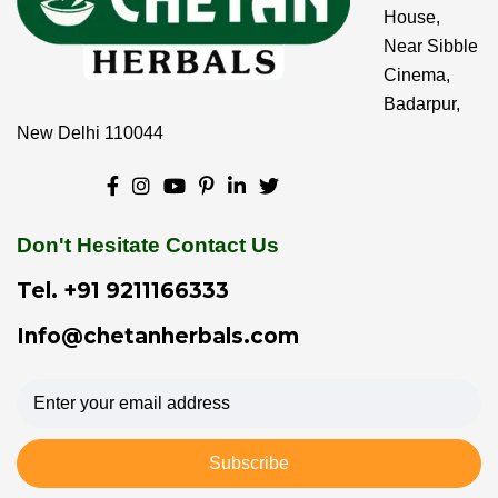
House,
Near Sibble
Cinema,
Badarpur,
New Delhi 110044
Don't Hesitate Contact Us
Tel.
+91 9211166333
Info@chetanherbals.com
Subscribe